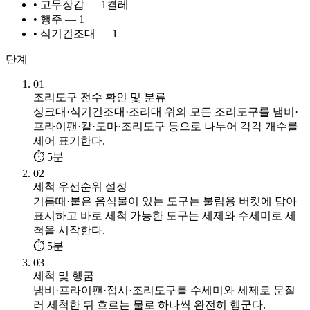
• 고무장갑 — 1켤레
• 행주 — 1
• 식기건조대 — 1
단계
01
조리도구 전수 확인 및 분류
싱크대·식기건조대·조리대 위의 모든 조리도구를 냄비·
프라이팬·칼·도마·조리도구 등으로 나누어 각각 개수를
세어 표기한다.
⏱ 5분
02
세척 우선순위 설정
기름때·붙은 음식물이 있는 도구는 불림용 버킷에 담아
표시하고 바로 세척 가능한 도구는 세제와 수세미로 세
척을 시작한다.
⏱ 5분
03
세척 및 헹굼
냄비·프라이팬·접시·조리도구를 수세미와 세제로 문질
러 세척한 뒤 흐르는 물로 하나씩 완전히 헹군다.