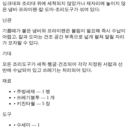
싱크대와 조리대 위에 세척되지 않았거나 제자리에 놓이지 않
은 냄비·프라이팬·칼·도마·조리도구가 섞여 있다.
난관
기름때가 붙은 냄비와 프라이팬은 불림이 필요해 즉시 수납이
어렵고, 칼과 도마는 건조 공간 부족으로 넓게 펼쳐 말릴 자리
가 모자랄 수 있다.
기대
모든 조리도구가 세척·헹굼·건조되어 각각 지정된 서랍과 선
반에 수납되어 있고 쓰레기는 처리되어 있다.
재료
• 주방세제 — 1 병
• 쓰레기봉투 — 1 개
• 키친타월 — 5 장
도구
• 수세미 — 1