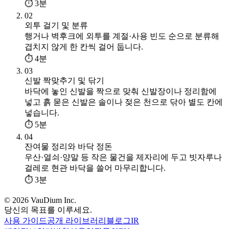
⏱ 3분
02
외투 걸기 및 분류
행거나 벽후크에 외투를 계절·사용 빈도 순으로 분류해
겹치지 않게 한 칸씩 걸어 둡니다.
⏱ 4분
03
신발 짝맞추기 및 닦기
바닥에 놓인 신발을 짝으로 맞춰 신발장이나 정리함에
넣고 흙 묻은 신발은 솔이나 젖은 천으로 닦아 별도 칸에
넣습니다.
⏱ 5분
04
잔여물 정리와 바닥 정돈
우산·열쇠·양말 등 작은 물건을 제자리에 두고 빗자루나
걸레로 현관 바닥을 쓸어 마무리합니다.
⏱ 3분
© 2026 VauDium Inc.
당신의 목표를 이루세요.
사용 가이드
공개 라이브러리
블로그
IR