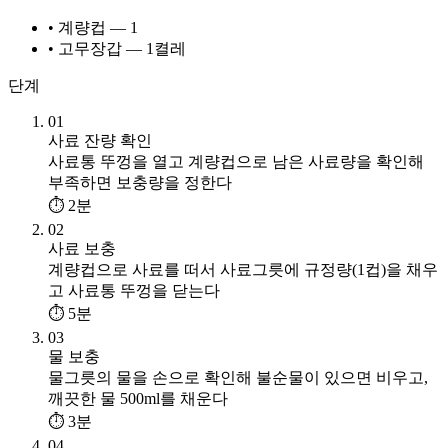
• 계량컵 — 1
• 고무장갑 — 1켤레
단계
01
사료 잔량 확인
사료통 뚜껑을 열고 계량컵으로 남은 사료량을 확인해
부족하면 보충량을 정한다
⏱ 2분
02
사료 보충
계량컵으로 사료를 떠서 사료그릇에 규정량(1컵)을 채우
고 사료통 뚜껑을 닫는다
⏱ 5분
03
물 보충
물그릇의 물을 손으로 확인해 불순물이 있으면 비우고,
깨끗한 물 500ml를 채운다
⏱ 3분
04