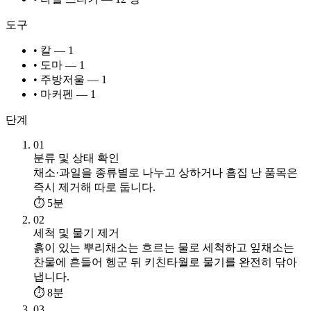
도구
• 칼 — 1
• 도마 — 1
• 주방저울 — 1
• 마커펜 — 1
단계
01
분류 및 상태 확인
채소·과일을 종류별로 나누고 상하거나 흠집 난 품목은
즉시 제거해 따로 둡니다.
⏱ 5분
02
세척 및 물기 제거
흙이 있는 뿌리채소는 흐르는 물로 세척하고 잎채소는
찬물에 흔들어 헹군 뒤 키친타월로 물기를 완전히 닦아
냅니다.
⏱ 8분
03