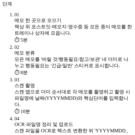
단계
01
메모 한 곳으로 모으기
책상 위 포스트잇·메모지·영수증 등 모든 종이 메모를 한
트레이나 상자에 모읍니다.
⏱ 5분
02
메모 분류
모은 메모를 '버릴 것/행동필요/참고/보관' 네 더미로 나
누고 행동필요는 '긴급/일반' 스티커로 표시합니다.
⏱ 8분
03
스캔 촬영
스캔 앱으로 더미 순서대로 각 메모를 촬영하고 촬영 시
파일명에 날짜(YYYYMMDD)와 핵심단어를 입력합니
다.
⏱ 10분
04
OCR·파일명 정리 및 업로드
스캔 파일을 OCR로 텍스트 변환한 뒤 'YYYYMMDD_