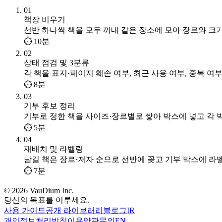
01
책장 비우기
선반 하나씩 책을 모두 꺼내 같은 장소에 모아 장르와 크
⏱ 10분
02
상태 점검 및 3분류
각 책을 표지·페이지 훼손 여부, 최근 사용 여부, 중복 여
⏱ 8분
03
기부 후보 정리
기부로 정한 책을 사이즈·장르별로 쌓아 박스에 넣고 각
⏱ 5분
04
재배치 및 라벨링
남길 책은 장르·저자 순으로 선반에 꽂고 기부 박스에 라
⏱ 7분
© 2026 VauDium Inc.
당신의 목표를 이루세요.
사용 가이드
공개 라이브러리
블로그
IR
개인정보처리방침
이용약관
문의
EN