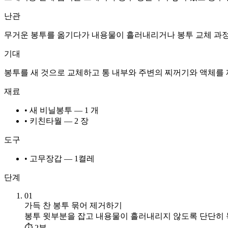
난관
무거운 봉투를 옮기다가 내용물이 흘러내리거나 봉투 교체 과정에
기대
봉투를 새 것으로 교체하고 통 내부와 주변의 찌꺼기와 액체를 
재료
• 새 비닐봉투 — 1 개
• 키친타월 — 2 장
도구
• 고무장갑 — 1켤레
단계
01
가득 찬 봉투 묶어 제거하기
봉투 윗부분을 잡고 내용물이 흘러내리지 않도록 단단히 
⏱ 2분