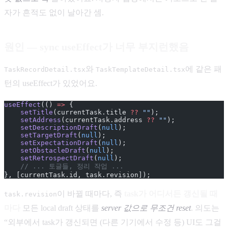
자가 흔적도 없이 날아간 셈.
원인 — sync useEffect가 너무 부지런했음
와
에 같은 패
TaskRecordDetail.tsx
TaskTemplateDetail.tsx
턴의 useEffect가 있었어요.
useEffect
(() 
=>
 {
    setTitle
(currentTask.title 
??
 ""
);
    setAddress
(currentTask.address 
??
 ""
);
    setDescriptionDraft
(
null
);
    setTargetDraft
(
null
);
    setExpectationDraft
(
null
);
    setObstacleDraft
(
null
);
    setRetrospectDraft
(
null
);
    // ... 토글들, 정리 작업 ...
}, [currentTask.id, task.revision]);
이 바뀔 때마다, 즉
task가 어디서든 갱신될 때
task.revision
마다
모든 local draft 상태를
server 값으로 무조건 reset
. 의도는
“외부에서 task가 갱신되면 (다른 기기에서 수정 등) UI도 그걸