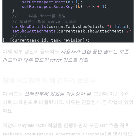
        setRetrospectDraft
(
null
);
        setRetrospectResetKey
((
k
) 
=>
 k 
+
 1
);
    }
    // ... 다른 draft들 동일
    // 토글류는 항상 server 값으로:
    setShowDetails
(currentTask.showDetails 
??
 false
);
    setShowAttachments
(currentTask.showAttachments 
??
 f
    // ...
}, [currentTask.id, task.revision]);
이제 외부 갱신이 들어와도
사용자가 편집 중인 필드는 보존
,
건드리지 않은 필드만 server 값으로 정렬
.
잠재 버그였던 게 왜 갑자기 보였나
이 버그는
오래전부터 있었을 가능성이 큼
. 그런데 이번 주에
비로소 표면으로 떠올랐어요. 이유는 인접한 다른 작업에 있었
어요.
직전에 template cache 작업을 진행하면서 모든 set* 호출 직후
를 명시적으
taskTemplateMutations.upsertModel(response)