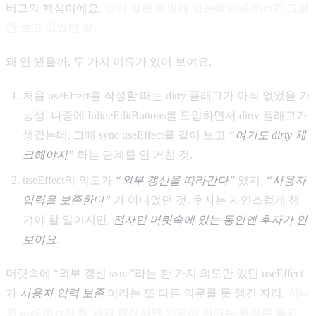
버그의 핵심이에요.
답이 같은 파일에 있는데 useEffect가 그걸
안 보고 있었던 것.
왜 안 봤을까. 두 가지 이유가 있어 보여요.
처음 useEffect를 작성할 때는 dirty 플래그가 아직 없었을 가
능성. 나중에 InlineEditButtons를 도입하면서 dirty 플래그가
생겼는데, 그때 sync useEffect를 같이 보고
“여기도 dirty 체
크해야지”
하는 단계를 안 거친 것.
useEffect의 의도가
“외부 갱신을 따라간다”
였지,
“사용자
입력을 보존한다”
가 아니었던 것. 후자는 자연스럽게 챙
겨야 할 일이지만,
전자만 머릿속에 있는 동안엔 후자가 안
보여요
.
머릿속에 “외부 갱신 sync”라는 한 가지 의도만 있던 useEffect
가
사용자 입력 보존
이라는 또 다른 의무를 못 챙긴 자리.
하나
의 useEffect가 한 가지 관심사만 가져야 한다는 원칙은 옳지