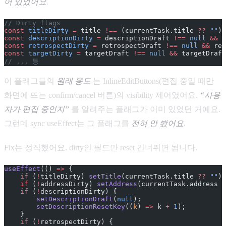
어 있었어요
.
// Dirty flags
const
 titleDirty
 =
 title 
!==
 (currentTask.title 
??
 ""
);
const
 descriptionDirty
 =
 descriptionDraft 
!==
 null
 &&
 d
const
 retrospectDirty
 =
 retrospectDraft 
!==
 null
 &&
 ret
const
 targetDirty
 =
 targetDraft 
!==
 null
 &&
 targetDraft
// ... 등
이 플래그들의
원래 용도
는 InlineEditButtons(편집 중일 때만
화면에 뜨는 confirm/cancel 버튼)의 visibility 제어였어요.
“사용
자가 편집 중인지”
를 알려주는 플래그가 이미 있었던 거예요.
그런데 sync useEffect는 그 플래그를
전혀 안 봤어요
.
Fix는 정직했어요. dirty인 필드만 reset 건너뛰면 됩니다.
useEffect
(() 
=>
 {
    if
 (
!
titleDirty) 
setTitle
(currentTask.title 
??
 ""
);
    if
 (
!
addressDirty) 
setAddress
(currentTask.address 
?
    if
 (
!
descriptionDirty) {
        setDescriptionDraft
(
null
);
        setDescriptionResetKey
((
k
) 
=>
 k 
+
 1
);
    }
    if
 (
!
retrospectDirty) {