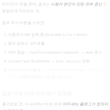
따라간다”였을 텐데, 결과는
사용자 본인이 만든 외부 갱신
도
동일하게 처리되는 것.
첨부 추가 버튼을 누르면:
사용자가 title 입력 중 (local state
≠ server)
title
첨부 업로드 API 호출
서버 응답 →
→ atom 갱신
handleTaskUpdate(updated)
새 reference →
변화
currentTask
task.revision
sync useEffect 발화 →
setTitle(currentTask.title ??
→ 사용자 draft가 옛 값으로 reset
"")
같은 파일 안에 이미 답이 있었음
흥미로운 건, 이 useEffect 바로 위에
이미 dirty 플래그가 정의되