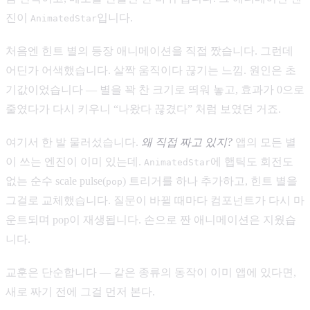
진이
입니다.
AnimatedStar
처음엔 힌트 별의 등장 애니메이션을 직접 짰습니다. 그런데
어딘가 어색했습니다. 살짝 움직이다 끊기는 느낌. 원인은 초
기값이었습니다 — 별을 꽉 찬 크기로 띄워 놓고, 효과가 0으로
줄였다가 다시 키우니 “나왔다 끊겼다” 처럼 보였던 거죠.
여기서 한 발 물러섰습니다.
왜 직접 짜고 있지?
앱의 모든 별
이 쓰는 엔진이 이미 있는데.
에 햅틱도 회전도
AnimatedStar
없는 순수 scale pulse(
) 트리거를 하나 추가하고, 힌트 별을
pop
그걸로 교체했습니다. 질문이 바뀔 때마다 컴포넌트가 다시 마
운트되며 pop이 재생됩니다. 손으로 짠 애니메이션은 지웠습
니다.
교훈은 단순합니다 — 같은 종류의 동작이 이미 앱에 있다면,
새로 짜기 전에 그걸 먼저 본다.