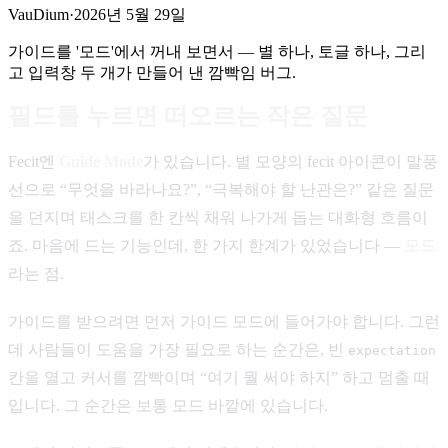
VauDium
·
2026년 5월 29일
가이드를 '모드'에서 꺼내 보면서 — 별 하나, 토글 하나, 그리
고 입력창 두 개가 만들어 낸 깜빡임 버그.
필드를 누르면 떠오르는 작은 질문
Fecit엔
Guide Mode
가 있습니다. 별 모양의 fecit 아이콘이 말풍
선으로 “무엇을 바라나요?”, “극복해야 할 난관은?” 같은 질문
을 던지며 태스크를 한 칸씩 채워 나가게 돕는 대화형 흐름이
죠. 마음에 드는 기능인데, 한 가지 한계가 있었습니다 —
모드
라는 점.
가이드를 받으려면 먼저 가이드 모드에 들어가야 합니다. 그런
데 사람들이 도움을 가장 필요로 하는 순간은, 빈
expectation
칸을 열고 커서를 깜빡이며 “여기 뭘 써야 하지” 하고 멈출 때
입니다. 그 순간은 보통 모드 바깥에 있습니다.