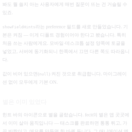
봐도 뭘 쓸지 아는 사용자에게 매번 질문이 뜨는 건 거슬릴 수
있죠.
라는 preference 필드를 새로 만들었습니다. 기
showFieldHints
본은 켜짐 — 이게 디폴트 경험이어야 한다고 봤습니다. 특히
처음 쓰는 사람에게요. 모바일·데스크톱 설정 양쪽에 토글을
넣었고, 서버에 동기화되니 한쪽에서 끄면 다른 쪽도 따라옵니
다.
값이 비어 있으면(
) 켜진 것으로 취급합니다. 마이그레이
null
션 없이 모두에게 기본 ON.
별은 이미 있었다
힌트 바의 아이콘으로 별을 골랐습니다. fecit의 별은 앱 곳곳에
서 이미 살아 움직입니다 — 태스크를 완료하면 통통 튀고, 가
끔 반짝이고, 메모를 만들면 한 바퀴 돕니다. 그 애니메이션 엔