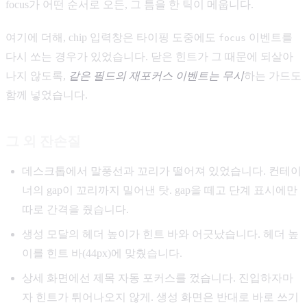
focus가 어떤 순서로 오든, 그 틈을 한 틱이 메웁니다.
여기에 더해, chip 입력창은 타이핑 도중에도
이벤트를
focus
다시 쏘는 경우가 있었습니다. 닫은 힌트가 그 때문에 되살아
나지 않도록,
같은 필드의 재포커스 이벤트는 무시
하는 가드도
함께 넣었습니다.
그 외 잔손질
데스크톱에서 말풍선과 꼬리가 떨어져 있었습니다. 컨테이
너의 gap이 꼬리까지 밀어낸 탓. gap을 떼고 단계 표시에만
따로 간격을 줬습니다.
생성 모달의 헤더 높이가 힌트 바와 어긋났습니다. 헤더 높
이를 힌트 바(44px)에 맞췄습니다.
상세 화면에선 제목 자동 포커스를 껐습니다. 진입하자마
자 힌트가 튀어나오지 않게. 생성 화면은 반대로 바로 쓰기