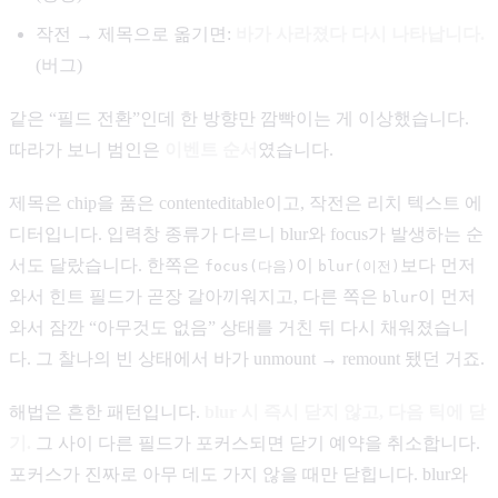
작전 → 제목으로 옮기면:
바가 사라졌다 다시 나타납니다.
(버그)
같은 “필드 전환”인데 한 방향만 깜빡이는 게 이상했습니다.
따라가 보니 범인은
이벤트 순서
였습니다.
제목은 chip을 품은 contenteditable이고, 작전은 리치 텍스트 에
디터입니다. 입력창 종류가 다르니 blur와 focus가 발생하는 순
서도 달랐습니다. 한쪽은
이
보다 먼저
focus(다음)
blur(이전)
와서 힌트 필드가 곧장 갈아끼워지고, 다른 쪽은
이 먼저
blur
와서 잠깐 “아무것도 없음” 상태를 거친 뒤 다시 채워졌습니
다. 그 찰나의 빈 상태에서 바가 unmount → remount 됐던 거죠.
해법은 흔한 패턴입니다.
blur 시 즉시 닫지 않고, 다음 틱에 닫
기.
그 사이 다른 필드가 포커스되면 닫기 예약을 취소합니다.
포커스가 진짜로 아무 데도 가지 않을 때만 닫힙니다. blur와