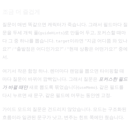
조금 더 즐겁게
질문이 매번 똑같으면 캐릭터가 죽습니다. 그래서 필드마다 질
문을 두세 개씩 풀(
)로 만들어 두고, 포커스할 때마
guideHints
다 그 중 하나를 뽑습니다.
이라면 “지금 어디쯤 와 있나
target
요?” / “출발점은 어디인가요?” / “현재 상황은 어떤가요?” 중에
서.
여기서 작은 함정 하나. 렌더마다 랜덤을 뽑으면 타이핑할 때
마다 질문이 바뀌어 깜빡입니다. 그래서 질문은
포커스한 필드
가 바뀔 때만
새로 뽑도록 묶었습니다(
). 같은 필드를
useMemo
다시 누르면 새 문구, 같은 필드에 머무는 동안엔 고정.
가이드 모드의 질문은 건드리지 않았습니다. 모드는 구조화된
흐름이라 일관된 문구가 낫고, 변주는 힌트 쪽에만 줬습니다.