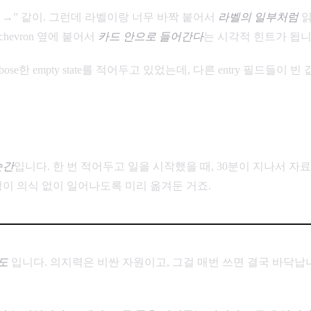
 →” 같이. 그런데 라벨이랑 너무 바짝 붙어서
라벨의 일부처럼
읽
hevron 옆에 붙어서
카드 안으로 들어간다
는 시각적 힌트가 됩니
rbose한 empty state를 적어두고 있었는데, 다른 entry 필드들
순간
입니다. 한 번 적어두고 일을 시작했을 때, 30분이 지나서 자
정이 의식 없이 일어나도록 미리 옮겨둔 거죠.
도
입니다. 의지력은 비싼 자원이고, 그걸 매번 쓰면 결국 바닥납니다.