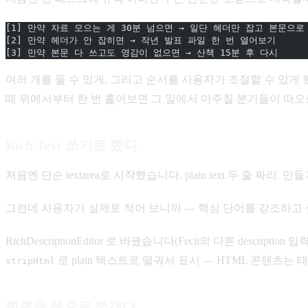
[1] 만약 자료 모으는 게 30분 넘으면 → 일단 헤더만 잡고 본문으로
[2] 만약 헤더가 안 잡히면 → 작년 발표 파일 한 번 열어보기
[3] 만약 본문 다 쓰고도 영감이 없으면 → 산책 15분 후 다시
여러 개를 둘 수 있게, 그리고 순서를 사용자가 조절할 수 있게 
때 위에서부터 한 번 훑어보면 그 일에서 마주칠 분기들이 떠오르
Rich Text 쓰기로 했다
처음엔 단순 textarea로 시작했습니다. plain text 두 줄 
그런데 사용자가 실제로 적어 보니까 — 핵심 단어를 강조하고
RichDescriptionEditor 로 바꿨습니다(Fecit의 다른 des
로 plain 텍스트로 떨궈서 표시 — HTML 콘텐츠는
stripHtml
화면을 셋으로 쪼갰다