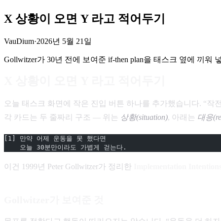
X 상황이 오면 Y 라고 적어두기
VauDium
·
2026년 5월 21일
Gollwitzer가 30년 전에 보여준 if-then plan을 태스크 옆에
X 상황이 오면 Y 라고 적어두기
오늘 태스크 화면에 작은 진입 버튼 하나를 추가했습니다. “작전” (
각 카드는 두 줄짜리 구조 — 위는
상황(situation)
, 아래는
대응(re
[1] 만약 어제 운동을 못 했다면
    오늘 30분만이라도 가볍게 걷는다.
이건 1999년 Peter Gollwitzer가 정리한
Implementation Intention
Gollwitzer가 보여준 것