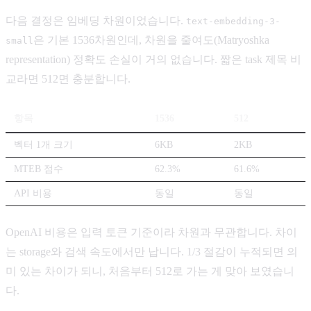
다음 결정은 임베딩 차원이었습니다.
text-embedding-3-
은 기본 1536차원인데, 차원을 줄여도(Matryoshka
small
representation) 정확도 손실이 거의 없습니다. 짧은 task 제목 비
교라면 512면 충분합니다.
항목
1536
512
벡터 1개 크기
6KB
2KB
MTEB 점수
62.3%
61.6%
API 비용
동일
동일
OpenAI 비용은 입력 토큰 기준이라 차원과 무관합니다. 차이
는 storage와 검색 속도에서만 납니다. 1/3 절감이 누적되면 의
미 있는 차이가 되니, 처음부터 512로 가는 게 맞아 보였습니
다.