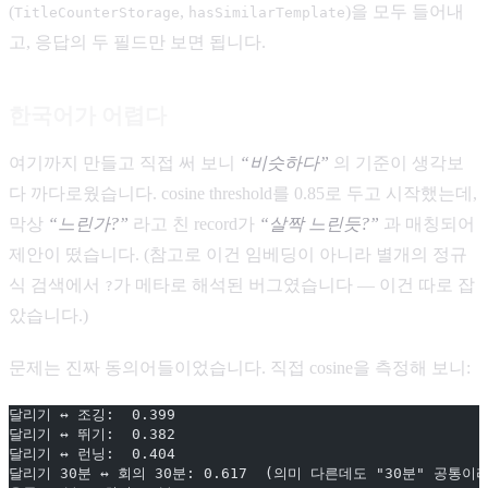
(
,
)을 모두 들어내
TitleCounterStorage
hasSimilarTemplate
고, 응답의 두 필드만 보면 됩니다.
한국어가 어렵다
여기까지 만들고 직접 써 보니
“비슷하다”
의 기준이 생각보
다 까다로웠습니다. cosine threshold를 0.85로 두고 시작했는데,
막상
“느린가?”
라고 친 record가
“살짝 느린듯?”
과 매칭되어
제안이 떴습니다. (참고로 이건 임베딩이 아니라 별개의 정규
식 검색에서
가 메타로 해석된 버그였습니다 — 이건 따로 잡
?
았습니다.)
문제는 진짜 동의어들이었습니다. 직접 cosine을 측정해 보니:
달리기 ↔ 조깅:  0.399
달리기 ↔ 뛰기:  0.382
달리기 ↔ 런닝:  0.404
달리기 30분 ↔ 회의 30분: 0.617  (의미 다른데도 "30분" 공통이라 