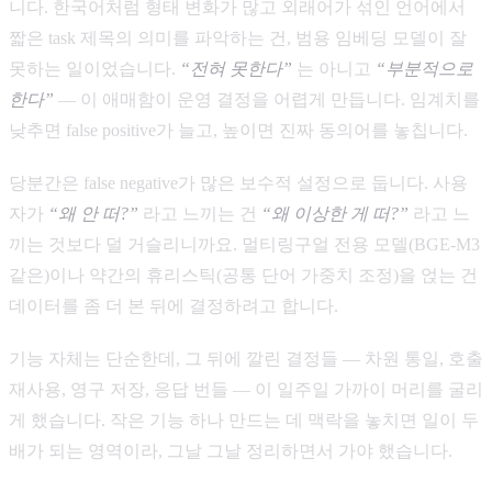
니다. 한국어처럼 형태 변화가 많고 외래어가 섞인 언어에서
짧은 task 제목의 의미를 파악하는 건, 범용 임베딩 모델이 잘
못하는 일이었습니다.
“전혀 못한다”
는 아니고
“부분적으로
한다”
— 이 애매함이 운영 결정을 어렵게 만듭니다. 임계치를
낮추면 false positive가 늘고, 높이면 진짜 동의어를 놓칩니다.
당분간은 false negative가 많은 보수적 설정으로 둡니다. 사용
자가
“왜 안 떠?”
라고 느끼는 건
“왜 이상한 게 떠?”
라고 느
끼는 것보다 덜 거슬리니까요. 멀티링구얼 전용 모델(BGE-M3
같은)이나 약간의 휴리스틱(공통 단어 가중치 조정)을 얹는 건
데이터를 좀 더 본 뒤에 결정하려고 합니다.
기능 자체는 단순한데, 그 뒤에 깔린 결정들 — 차원 통일, 호출
재사용, 영구 저장, 응답 번들 — 이 일주일 가까이 머리를 굴리
게 했습니다. 작은 기능 하나 만드는 데 맥락을 놓치면 일이 두
배가 되는 영역이라, 그날 그날 정리하면서 가야 했습니다.