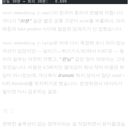
운동 30분 ↔ 회의 30분:   0.699
이 한국어 동의어 판별에 약합니다.
text-embedding-3-small
게다가
“30분”
같은 짧은 공통 구문이 score를 부풀려서, 의미
매칭과 false positive 사이에 깔끔한 임계치가 안 잡혔습니다.
로 바꿔 다시 측정해 보니 의미 있는
text-embedding-3-large
개선이 있었지만 — 달리기↔뛰기가 0.382에서 0.667로 — 동
의어 일부는 여전히 약했고,
“런닝”
같은 영어 외래어는 그대
로였습니다. 비용은 6.5배지만 절대값이 워낙 작아 비용은 부
담이 아니었는데, 개선폭이
dramatic
하지 않아서 일단 small +
0.85 threshold를 유지하기로 했습니다. 운영하면서 데이터가
쌓이면 다시 검토하는 걸로.
회고
완벽한 솔루션이 없는 영역이라는 걸 작업하면서 받아들였습