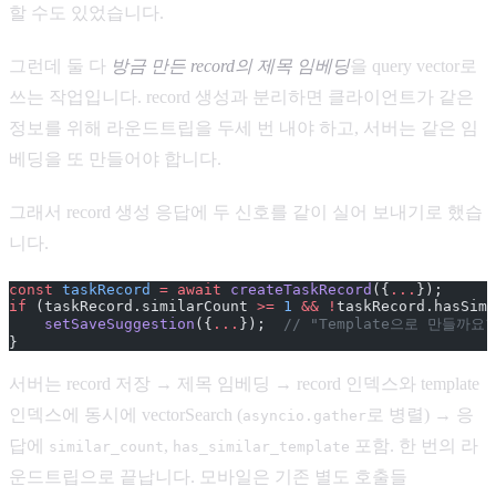
할 수도 있었습니다.
그런데 둘 다
방금 만든 record의 제목 임베딩
을 query vector로
쓰는 작업입니다. record 생성과 분리하면 클라이언트가 같은
정보를 위해 라운드트립을 두세 번 내야 하고, 서버는 같은 임
베딩을 또 만들어야 합니다.
그래서 record 생성 응답에 두 신호를 같이 실어 보내기로 했습
니다.
const
 taskRecord
 =
 await
 createTaskRecord
({
...
});
if
 (taskRecord.similarCount 
>=
 1
 &&
 !
taskRecord.hasSimi
    setSaveSuggestion
({
...
});  
// "Template으로 만들까요
}
서버는 record 저장 → 제목 임베딩 → record 인덱스와 template
인덱스에 동시에 vectorSearch (
로 병렬) → 응
asyncio.gather
답에
,
포함. 한 번의 라
similar_count
has_similar_template
운드트립으로 끝납니다. 모바일은 기존 별도 호출들