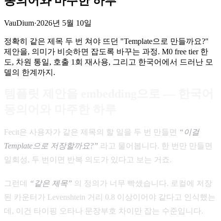
동의어와 마주한 하루
VauDium
·
2026년 5월 10일
정확히 같은 제목 두 번 쳐야 뜨던 "Template으로 만들까요?"
제안을, 의미가 비슷하면 잡도록 바꾸는 과정. M0 free tier 한
도, 차원 통일, 호출 1회 재사용, 그리고 한국어에서 드러난 모
델의 한계까지.
템플릿 제안을 embedding으로 — 한국어
동의어와 마주한 하루
Fecit은 사용자가 같은 제목의 할 일을 두 번 만들면
“이걸
Template으로 저장할까요?”
라고 물어봅니다. 한 번만 만들면
일회성, 두 번이면 반복 의도가 있다고 보는 거죠.
그런데
“같은 제목”
의 정의가 너무 빡셌습니다. 로컬에 저장
된 카운터가 Levenshtein 거리 0.8 이상이어야 같다고 인식했는
데, 이건 타이핑 오타나 문장부호 차이만 잡는 수준입니다.