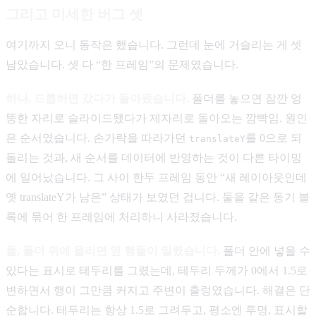
그리고 미세한 버그 셋
여기까지 오니 동작은 했습니다. 그런데 눈에 거슬리는 게 셋
남았습니다. 셋 다 “한 프레임”의 문제였습니다.
하나, 드롭하면 갔다가 돌아왔습니다.
폴더를 놓으면 잠깐 엉
뚱한 자리로 슬라이드됐다가 제자리로 돌아오는 깜빡임. 원인
은 순서였습니다. 손가락을 따라가던
를 0으로 되
translateY
돌리는 것과, 새 순서를 데이터에 반영하는 것이 다른 타이밍
에 일어났습니다. 그 사이 한두 프레임 동안 “새 레이아웃인데
옛 translateY가 남은” 상태가 보였던 겁니다. 둘을 같은 동기 블
록에 묶어 한 프레임에 처리하니 사라졌습니다.
둘, 폴더 위에 올리면 옆 행들이 밀렸습니다.
폴더 안에 넣을 수
있다는 표시로 테두리를 그렸는데, 테두리 두께가 0에서 1.5로
변하면서 행이 그만큼 커지고 주변이 출렁였습니다. 해결은 단
순합니다. 테두리는 항상 1.5로 그려두고, 평소엔 투명, 표시할