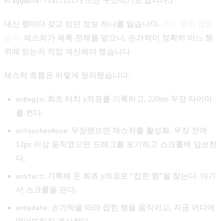
가 쓰는 구조이기도 합니다.)
draggable-flatlist
대신 행마다 갖고 있던 정보 하나를 잃습니다.
어느 행이 잡혔
는가.
제스처가 목록 전체를 덮으니, 손가락이 정확히 어느 행
위에 있는지 직접 계산해야 했습니다.
제스처 흐름은 이렇게 정리됐습니다.
: 최초 터치 y좌표를 기록하고, 220ms 무장 타이머
onBegin
를 켠다.
: 무장됐으면 제스처를 활성화. 무장 전에
onTouchesMove
12px 이상 움직였으면 드래그를 포기하고 스크롤에 양보한
다.
: 기록해 둔 최초 y좌표로 “잡힌 행”을 찾는다. 여기
onStart
서 스크롤을 끈다.
: 손가락을 따라 잡힌 행을 움직이고, 지금 어디에
onUpdate