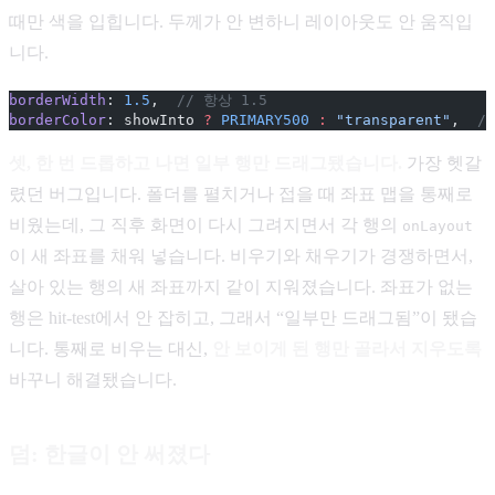
때만 색을 입힙니다. 두께가 안 변하니 레이아웃도 안 움직입
니다.
borderWidth
: 
1.5
,  
// 항상 1.5
borderColor
: showInto 
?
 PRIMARY500
 :
 "transparent"
,  
/
셋, 한 번 드롭하고 나면 일부 행만 드래그됐습니다.
가장 헷갈
렸던 버그입니다. 폴더를 펼치거나 접을 때 좌표 맵을 통째로
비웠는데, 그 직후 화면이 다시 그려지면서 각 행의
onLayout
이 새 좌표를 채워 넣습니다. 비우기와 채우기가 경쟁하면서,
살아 있는 행의 새 좌표까지 같이 지워졌습니다. 좌표가 없는
행은 hit-test에서 안 잡히고, 그래서 “일부만 드래그됨”이 됐습
니다. 통째로 비우는 대신,
안 보이게 된 행만 골라서 지우도록
바꾸니 해결됐습니다.
덤: 한글이 안 써졌다