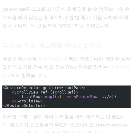
per-row pan은 스크롤 끄기와 애초에 양립할 수 없었습니다. 손
가락을 떼지 않았는데 제스처가 한 번 죽고, 다음 터치에서 새
로 잡히니까 “두 번 눌러야 잡힌다”가 된 거였습니다.
두 번째 구조: 제스처를 하나로 합치다
해결은 제스처를
목록 바깥으로
빼는 거였습니다. 행마다 달려
있던 제스처를 전부 떼고, ScrollView 전체를 감싸는
단 하나의
Pan
으로 합쳤습니다.
<
GestureDetector gesture
=
{rootPan}
>
    <
ScrollView ref
=
{scrollRef}
>
        {flatRows.
map
((
it
) 
=>
 <
FolderRow
 .../>)}
    </
ScrollView
>
</
GestureDetector
>
이러면 드래그 중에 자식 스크롤을 꺼도 제스처는 안 끊깁니
다. 제스처가 스크롤뷰의 부모에 있으니까요. (
react-native-