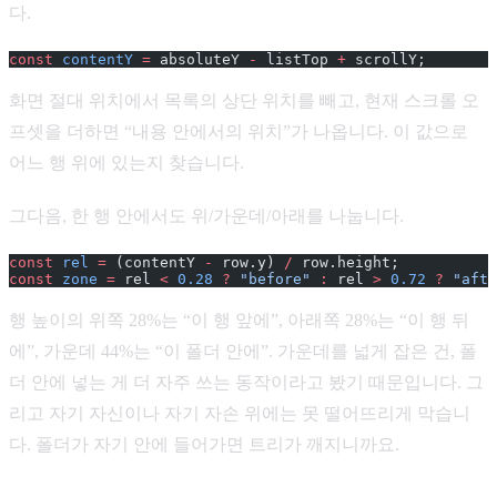
다.
const
 contentY
 =
 absoluteY 
-
 listTop 
+
 scrollY;
화면 절대 위치에서 목록의 상단 위치를 빼고, 현재 스크롤 오
프셋을 더하면 “내용 안에서의 위치”가 나옵니다. 이 값으로
어느 행 위에 있는지 찾습니다.
그다음, 한 행 안에서도 위/가운데/아래를 나눕니다.
const
 rel
 =
 (contentY 
-
 row.y) 
/
 row.height;
const
 zone
 =
 rel 
<
 0.28
 ?
 "before"
 :
 rel 
>
 0.72
 ?
 "afte
행 높이의 위쪽 28%는 “이 행 앞에”, 아래쪽 28%는 “이 행 뒤
에”, 가운데 44%는 “이 폴더 안에”. 가운데를 넓게 잡은 건, 폴
더 안에 넣는 게 더 자주 쓰는 동작이라고 봤기 때문입니다. 그
리고 자기 자신이나 자기 자손 위에는 못 떨어뜨리게 막습니
다. 폴더가 자기 안에 들어가면 트리가 깨지니까요.