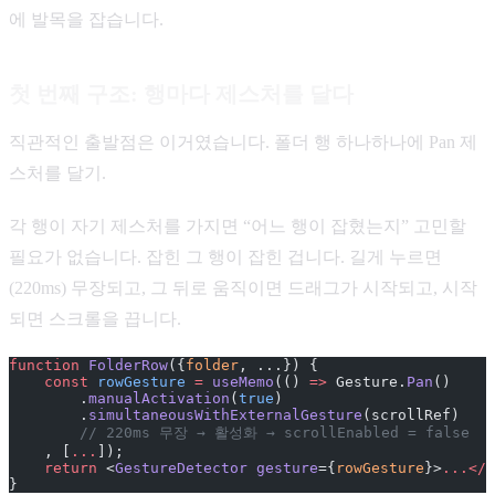
에 발목을 잡습니다.
첫 번째 구조: 행마다 제스처를 달다
직관적인 출발점은 이거였습니다. 폴더 행 하나하나에 Pan 제
스처를 달기.
각 행이 자기 제스처를 가지면 “어느 행이 잡혔는지” 고민할
필요가 없습니다. 잡힌 그 행이 잡힌 겁니다. 길게 누르면
(220ms) 무장되고, 그 뒤로 움직이면 드래그가 시작되고, 시작
되면 스크롤을 끕니다.
function
 FolderRow
({
folder
, ...}) {
    const
 rowGesture
 =
 useMemo
(() 
=>
 Gesture.
Pan
()
        .
manualActivation
(
true
)
        .
simultaneousWithExternalGesture
(scrollRef)
        // 220ms 무장 → 활성화 → scrollEnabled = false
    , [
...
]);
    return
 <
GestureDetector
 gesture
={
rowGesture
}>
...</
G
}