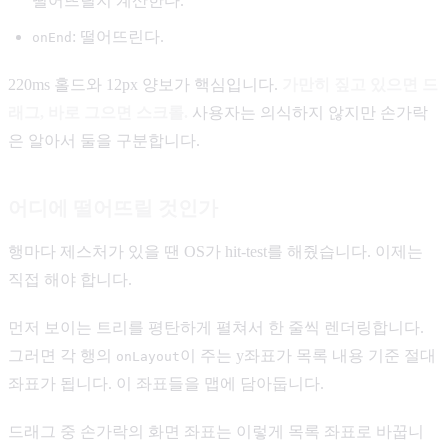
떨어뜨릴지 계산한다.
: 떨어뜨린다.
onEnd
220ms 홀드와 12px 양보가 핵심입니다.
가만히 짚고 있으면 드
래그, 바로 그으면 스크롤.
사용자는 의식하지 않지만 손가락
은 알아서 둘을 구분합니다.
어디에 떨어뜨릴 것인가
행마다 제스처가 있을 땐 OS가 hit-test를 해줬습니다. 이제는
직접 해야 합니다.
먼저 보이는 트리를 평탄하게 펼쳐서 한 줄씩 렌더링합니다.
그러면 각 행의
이 주는 y좌표가 목록 내용 기준 절대
onLayout
좌표가 됩니다. 이 좌표들을 맵에 담아둡니다.
드래그 중 손가락의 화면 좌표는 이렇게 목록 좌표로 바꿉니