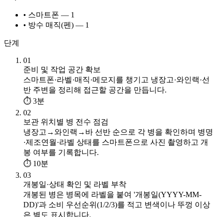
• 스마트폰 — 1
• 방수 매직(펜) — 1
단계
01
준비 및 작업 공간 확보
스마트폰·라벨·매직·메모지를 챙기고 냉장고·와인랙·선
반 주변을 정리해 접근할 공간을 만듭니다.
⏱ 3분
02
보관 위치별 병 전수 점검
냉장고→와인랙→바 선반 순으로 각 병을 확인하며 병명
·제조연월·라벨 상태를 스마트폰으로 사진 촬영하고 개
봉 여부를 기록합니다.
⏱ 10분
03
개봉일·상태 확인 및 라벨 부착
개봉된 병은 병목에 라벨을 붙여 '개봉일(YYYY-MM-
DD)'과 소비 우선순위(1/2/3)를 적고 변색이나 뚜껑 이상
은 별도 표시합니다.